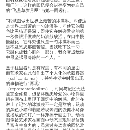
和门时，这样的回忆便会封存变为她自己
的“飞燕草岁月匣”与她一同远行。
“我试图做出世界上最苦的冰淇淋。即使这
是世界上最苦的一勺冰淇淋，即使它的颜
色比黑猫还是深，即使它在触碰舌尖的第
一秒像眼泪做成的奶油般酸涩，在口中慢
慢融化，它终究也只是一勺冰淇淋而已，
远不及愁思那般苦涩。当我吃下这一勺，
它融化成我心脏的一部分，我会变成我眼
中最坚强最冷静的一个人。”
匣子往里看时是有深度，有不同的层面，
而艺术家在此创作出了个人化的承载容器
（self container），并将生活中时常出现
的事物进行“再现”
（representationlism），时间与记忆无法
被完全修复，但是将熟悉珍爱的小物件重
组在画布上重现了回忆中的触感。此时在
淋上了记忆的冰激凌不一定是甜的，跃动
的黑色小猫和若隐若现奔跑的强健小马像
被播放的幻灯片一样穿插于画面中。动物
图像被艺术家在画面中动态呈现时是鲜活
且富有生命力的，虽然过去离家的回忆常