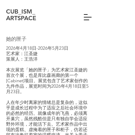
CUB_ISM_
ARTSPACE
她的匣子
2026年4月18日-2026年5月23日
艺术家：江圣婕
​策展人：王浩洋
本次展览「她的匣子」为艺术家江圣婕的
首次个展，也是库比森画廊的第一个
[Cabinet]项目。展览包含了艺术家创作的
九件作品，展览时间为2026年4月18日至5
月23日。
人在年少时离家的情绪总是复杂的，这似
乎是成长过程中为了适应之后社会环境中
的必然的经历。就像成年的飞燕，必须离
开巢穴，虽然残酷但是只有独自学会适应
野外环境，才能活下去。艺术家作品中出
现的蛋糕、虚掩着的匣子和柜子，仿若还
留有这象征着家的温暖痕迹。当关上盖子