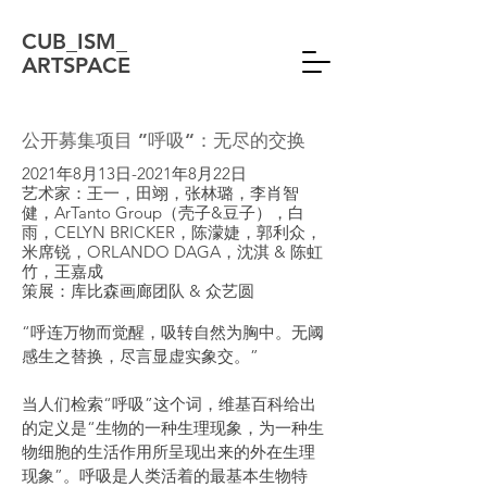
CUB_ISM_
ARTSPACE
公开募集项目 ”呼吸“：无尽的交换
2021年8月13日-2021年8月22日
艺术家：王一，田翊，张林璐，李肖智
健，ArTanto Group（壳子&豆子），白
雨，CELYN BRICKER，陈濛婕，郭利众，
米席锐，ORLANDO DAGA，沈淇 & 陈虹
竹，王嘉成
策展：库比森画廊团队 & 众艺圆
“呼连万物而觉醒，吸转自然为胸中。无阈
感生之替换，尽言显虚实象交。”
当人们检索“呼吸”这个词，维基百科给出
的定义是“生物的一种生理现象，为一种生
物细胞的生活作用所呈现出来的外在生理
现象”。呼吸是人类活着的最基本生物特